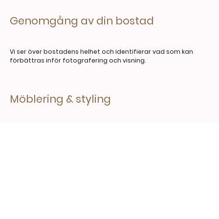
Genomgång av din bostad
Vi ser över bostadens helhet och identifierar vad som kan
förbättras inför fotografering och visning.
Möblering & styling
Möbler och detaljer placeras om för att skapa bättre balans,
rymd och ett mer tilltalande helhetsintryck.
Komplettering med detaljer
Vid behov kompletterar vi med utvalda textilier, växter och
inredningsdetaljer.