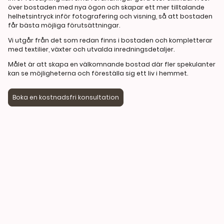
över bostaden med nya ögon och skapar ett mer tilltalande
helhetsintryck inför fotografering och visning, så att bostaden
får bästa möjliga förutsättningar.
Vi utgår från det som redan finns i bostaden och kompletterar
med textilier, växter och utvalda inredningsdetaljer.
Målet är att skapa en välkomnande bostad där fler spekulanter
kan se möjligheterna och föreställa sig ett liv i hemmet.
Boka en kostnadsfri konsultation